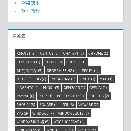
网络技术
软件教程
标签云
ASP.NET
(3)
CENTOS
(2)
CHATGPT
(1)
CHROME
(1)
COMPOSER
(1)
COOKIE
(6)
COOKIES
(1)
DIY定制产品
(3)
DROP SHIPPING
(1)
FECIFY
(1)
HTTPS
(3)
IIS
(4)
INSTAGRAM
(1)
LINUX
(3)
MAC
(1)
MAGENTO
(2)
MYSQL
(3)
OEMSAAS
(1)
OPENAI
(1)
PAYPAL
(6)
PHP7
(1)
PRESTASHOP
(1)
SHOPLUS
(2)
SHOPYY
(3)
SQUARE
(1)
SSL
(3)
VMWARE
(2)
VPS
(8)
WINDOWS
(7)
WINDOWS 2012
(1)
WINDOWS服务器
(5)
WOOSHOPPAAS
(1)
WORDPRESS
(5)
WORLDFIRST
(1)
XFCART
(1)