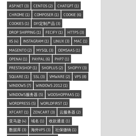
ASP.NET
(3)
CENTOS
(2)
CHATGPT
(1)
CHROME
(1)
COMPOSER
(1)
COOKIE
(6)
COOKIES
(1)
DIY定制产品
(3)
DROP SHIPPING
(1)
FECIFY
(1)
HTTPS
(3)
IIS
(4)
INSTAGRAM
(1)
LINUX
(3)
MAC
(1)
MAGENTO
(2)
MYSQL
(3)
OEMSAAS
(1)
OPENAI
(1)
PAYPAL
(6)
PHP7
(1)
PRESTASHOP
(1)
SHOPLUS
(2)
SHOPYY
(3)
SQUARE
(1)
SSL
(3)
VMWARE
(2)
VPS
(8)
WINDOWS
(7)
WINDOWS 2012
(1)
WINDOWS服务器
(5)
WOOSHOPPAAS
(1)
WORDPRESS
(5)
WORLDFIRST
(1)
XFCART
(1)
ZENCART
(3)
云服务器
(2)
亚马逊
(4)
域名
(1)
收款通道
(1)
数据库
(3)
海外VPS
(3)
社保缴纳
(1)