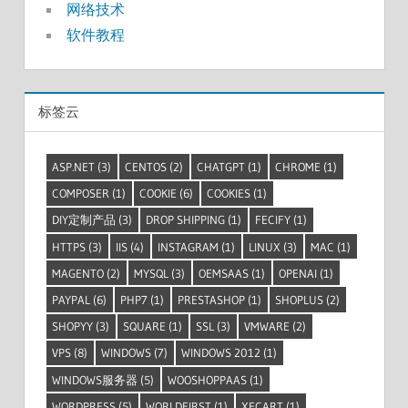
网络技术
软件教程
标签云
ASP.NET
(3)
CENTOS
(2)
CHATGPT
(1)
CHROME
(1)
COMPOSER
(1)
COOKIE
(6)
COOKIES
(1)
DIY定制产品
(3)
DROP SHIPPING
(1)
FECIFY
(1)
HTTPS
(3)
IIS
(4)
INSTAGRAM
(1)
LINUX
(3)
MAC
(1)
MAGENTO
(2)
MYSQL
(3)
OEMSAAS
(1)
OPENAI
(1)
PAYPAL
(6)
PHP7
(1)
PRESTASHOP
(1)
SHOPLUS
(2)
SHOPYY
(3)
SQUARE
(1)
SSL
(3)
VMWARE
(2)
VPS
(8)
WINDOWS
(7)
WINDOWS 2012
(1)
WINDOWS服务器
(5)
WOOSHOPPAAS
(1)
WORDPRESS
(5)
WORLDFIRST
(1)
XFCART
(1)